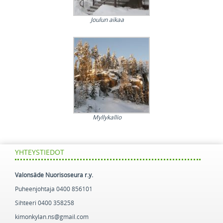
Joulun aikaa
Myllykallio
YHTEYSTIEDOT
Valonsäde Nuorisoseura r.y.
Puheenjohtaja 0400 856101
Sihteeri 0400 358258
kimonkylan.ns@gmail.com