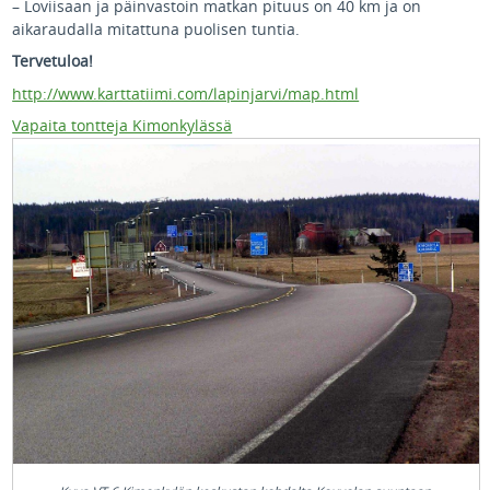
– Loviisaan ja päinvastoin matkan pituus on 40 km ja on
aikaraudalla mitattuna puolisen tuntia.
Tervetuloa!
http://www.karttatiimi.com/lapinjarvi/map.html
Vapaita tontteja Kimonkylässä