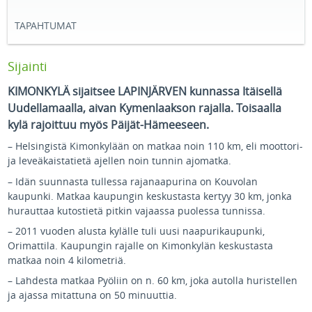
TAPAHTUMAT
Sijainti
KIMONKYLÄ sijaitsee LAPINJÄRVEN kunnassa Itäisellä
Uudellamaalla, aivan Kymenlaakson rajalla. Toisaalla
kylä rajoittuu myös Päijät-Hämeeseen.
– Helsingistä Kimonkylään on matkaa noin 110 km, eli moottori-
ja leveäkaistatietä ajellen noin tunnin ajomatka.
– Idän suunnasta tullessa rajanaapurina on Kouvolan
kaupunki. Matkaa kaupungin keskustasta kertyy 30 km, jonka
hurauttaa kutostietä pitkin vajaassa puolessa tunnissa.
– 2011 vuoden alusta kylälle tuli uusi naapurikaupunki,
Orimattila. Kaupungin rajalle on Kimonkylän keskustasta
matkaa noin 4 kilometriä.
– Lahdesta matkaa Pyöliin on n. 60 km, joka autolla huristellen
ja ajassa mitattuna on 50 minuuttia.