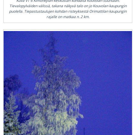
Kuva VT 6 Kimonkylän keskustan kohdalta Kouvolan suuntaan.
Tievalopylväiden välissä, takana näkyvä talo on jo Kouvolan kaupungin
puolella. Tiepastustaulujen kohdan risteyksestä Orimattilan kaupungin
rajalle on matkaa n. 2 km.