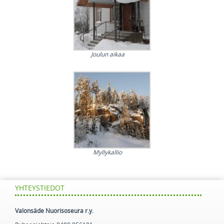
Joulun aikaa
Myllykallio
YHTEYSTIEDOT
Valonsäde Nuorisoseura r.y.