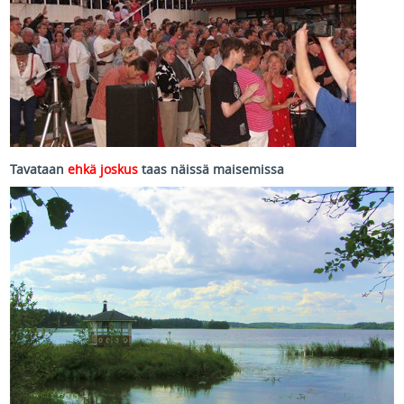
Tavataan
ehkä joskus
taas näissä maisemissa